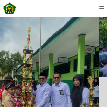
KEGIATAN MADRASAH
t6sssgfsjhagSHJG
Selengkapnya
Previous
Next