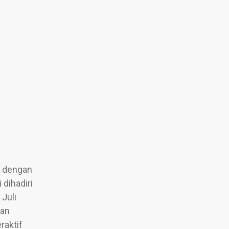
n dengan
dihadiri
Juli
gan
raktif