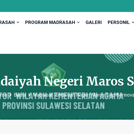
DRASAH
PROGRAM MADRASAH
GALERI
PERSONIL
daiyah Negeri Maros S
ome
Berita
Madrasah Ibtidaiyah Negeri Maros Siap Berinov