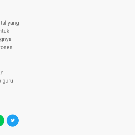
tal yang
ntuk
ngnya
roses
an
a guru