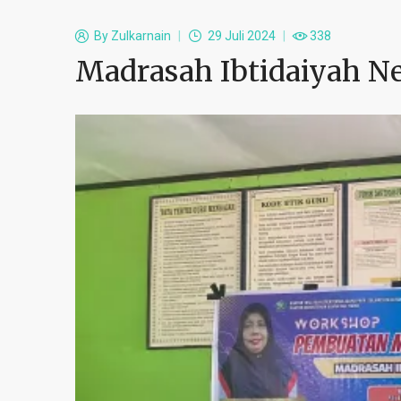
By
Zulkarnain
29 Juli 2024
338
Madrasah Ibtidaiyah Ne